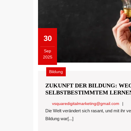
30
Sep
2025
September
30,
Bildung
2025
ZUKUNFT DER BILDUNG: WE
SELBSTBESTIMMTEM LERNE
vsqua
vsquaredigitalmarketing@gmail.com
Die Welt verändert sich rasant, und mit ihr verändert sich auch die Art und Weise, wie wir lernen.
Bildung war[...]