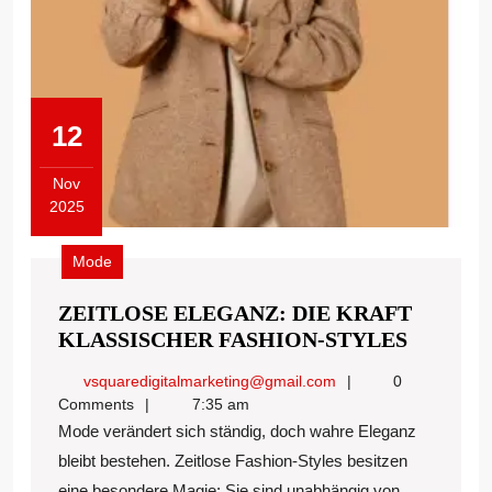
12
Nov
2025
November
12,
Mode
2025
ZEITLOSE ELEGANZ: DIE KRAFT
ZEITLO
KLASSISCHER FASHION-STYLES
ELEGAN
vsquaredigitalmarket
vsquaredigitalmarketing@gmail.com
0
DIE
Comments
7:35 am
KRAFT
Mode verändert sich ständig, doch wahre Eleganz
KLASSI
bleibt bestehen. Zeitlose Fashion-Styles besitzen
FASHIO
eine besondere Magie: Sie sind unabhängig von