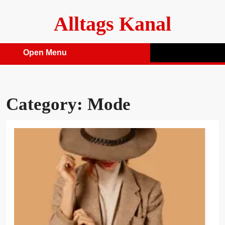
Skip
Alltags Kanal
to
content
Open Menu
Open
Menu
Category:
Mode