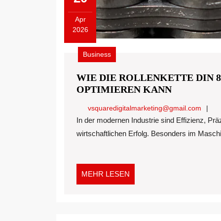
Apr
2026
April
20,
Business
2026
WIE DIE ROLLENKETTE DIN 
WIE
OPTIMIEREN KANN
DIE
vsqua
vsquaredigitalmarketing@gmail.com
ROLLENK
In der modernen Industrie sind Effizienz, Präzision und Langlebigkeit entscheidende Faktoren für den
DIN
wirtschaftlichen Erfolg. Besonders im Maschi
8187
IHRE
MASCHIN
OPTIMIE
MEHR
MEHR LESEN
KANN
LESEN