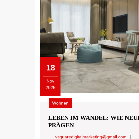
18
Nov
2025
November
18,
Wohnen
2025
LEBEN IM WANDEL: WIE NE
LEBEN
PRÄGEN
IM
vsqua
vsquaredigitalmarketing@gmail.com