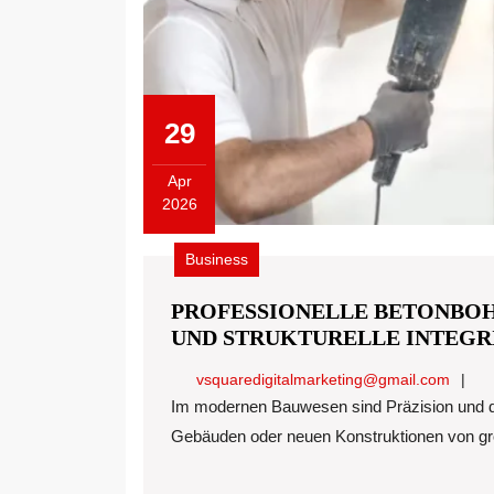
29
Apr
2026
April
29,
Business
2026
PROFESSIONELLE BETONBOH
UND STRUKTURELLE INTEGR
vsqua
vsquaredigitalmarketing@gmail.com
Im modernen Bauwesen sind Präzision und die Wahrung der strukturellen Integrität von bestehenden
Gebäuden oder neuen Konstruktionen von größ