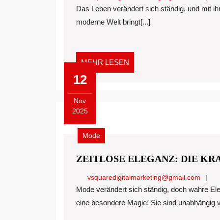
WANDEL:
Das Leben verändert sich ständig, und mit ihm auch die Art und Weise, wie wir wohnen. Die
WIE
moderne Welt bringt[...]
NEUE
WOHNSTILE
UNSEREN
ALLTAG
MEHR
MEHR LESEN
PRÄGEN
LESEN
12
Nov
2025
November
12,
Mode
2025
ZEITLOSE ELEGANZ: DIE KR
vsqua
vsquaredigitalmarketing@gmail.com
Mode verändert sich ständig, doch wahre Eleganz bleibt bestehen. Zeitlose Fashion-Styles besitzen
eine besondere Magie: Sie sind unabhängig vo