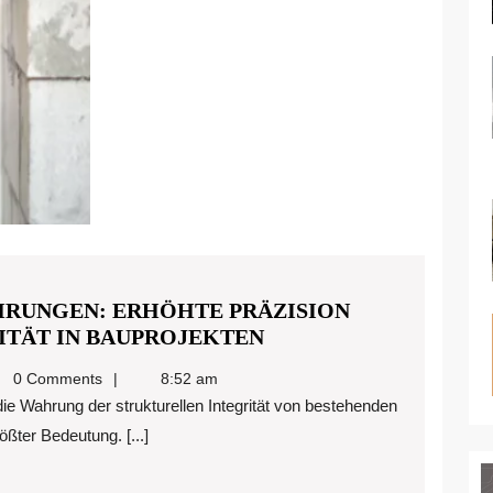
RUNGEN: ERHÖHTE PRÄZISION
PROFESSIONELLE
ITÄT IN BAUPROJEKTEN
BETONBOHRUNGEN:
redigitalmarketing@gmail.com
0 Comments
8:52 am
ERHÖHTE
PRÄZISION
ter Bedeutung. [...]
UND
STRUKTURELLE