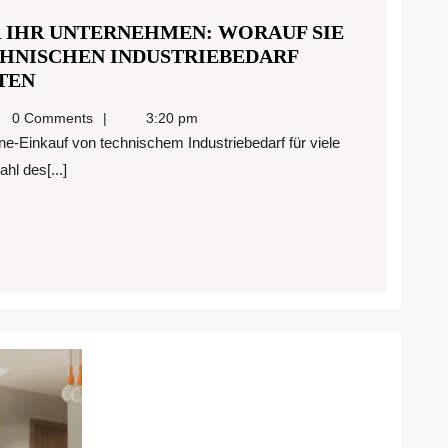
R IHR UNTERNEHMEN: WORAUF SIE
CHNISCHEN INDUSTRIEBEDARF
DER
TEN
PERFEKTE
redigitalmarketing@gmail.com
0 Comments
3:20 pm
PARTNER
FÜR
l des[...]
IHR
UNTERNEHMEN:
WORAUF
SIE
BEI
DER
AUSWAHL
EINES
TECHNISCHEN
INDUSTRIEBEDARF
ONLINESHOPS
ACHTEN